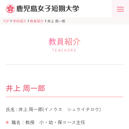
鹿
児
島
女
TOP
学科紹介
教員紹介
井上 周一郎
子
短
期
大
教員紹介
学
学
TEACHERS
校
法
人
志
學
館
学
園
井上 周一郎
氏名 : 井上 周一郎(イノウエ シュウイチロウ)
職名：教授 小・幼・保コース主任