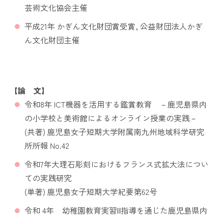
芸術文化協会主催
平成21年 かぎん文化財団賞受賞, 公益財団法人かぎ
ん文化財団主催
【論 文】
令和8年 ICT機器を活用する鑑賞教育 －鹿児島県内
の小学校と美術館によるオンライン授業の実践－
(共著) 鹿児島女子短期大学附属南九州地域科学研究
所所報 No.42
令和7年大理石彫刻におけるフランス式拡大法につい
ての実践研究
(単著) 鹿児島女子短期大学紀要第62号
令和 4年 幼稚園教育実習Ⅱ指導を通じた鹿児島県内