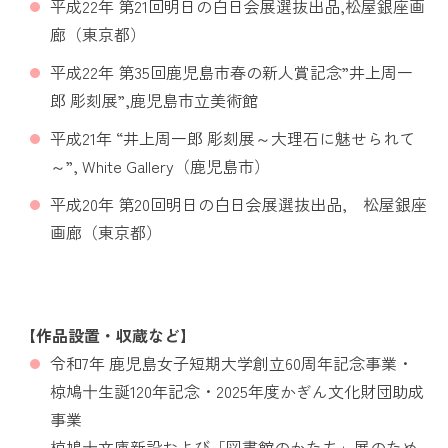
平成22年 第21回明日の白日会展選抜出品,松屋銀座画
廊（東京都）
平成22年 第35回鹿児島市春の新人賞記念”井上周一
郎 彫刻展”,鹿児島市立美術館
平成21年 “井上周一郎 彫刻展～大理石に魅せられて
～”, White Gallery（鹿児島市）
平成20年 第20回明日の白日会展選抜出品, 松屋銀座
画廊（東京都）
【作品設置・収蔵など】
令和7年 鹿児島女子短期大学創立60周年記念事業・
椋鳩十生誕120年記念・2025年度かぎん文化財団助成
事業
椋鳩十文庫新設および「図書館のかたち」展のため