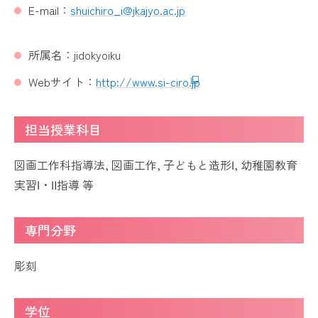
E-mail：
shuichiro_i@jkajyo.ac.jp
所属名：jidokyoiku
Webサイト：
http://www.si-ciro.jp
担当授業科目
図画工作科指導法, 図画工作, 子どもと造形Ⅰ, 幼稚園教育
実習Ⅰ・Ⅱ指導 等
専門分野
彫刻
学位