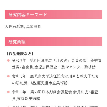
研究内容キーワード
大理石彫刻, 具象彫刻
研究業績
【作品発表など】
令和 7年 第
71
回県美展「月の路」会員の部 優秀賞
受賞
/
審査員
,
鹿児島県歴史・美術センター黎明館
令和 6年 鹿児島大学退任記念池川直と教え子たち
の彫刻展 出品,鹿児島市立美術館
令和 6年 第53回日本彫刻会展覧会 会員出品/審査
員,東京都美術館