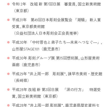
令和 2年 改組 新 第7回日展 審査員, 国立新美術館
（東京都）
平成31年 第49回日本彫刻会展覧会 「潮騒」 新人賞
受賞, 東京都美術館
（公益社団法人日本彫刻会正会員推挙）
平成30年 「中村晋也と弟子たち―未来へつなぐ―」,
山形屋STAGE101（鹿児島市）
平成30年 彫刻グループ展 第15回想刻展, 山形屋美術
画廊（鹿児島市）
平成29年 “井上周一郎 彫刻展”, 諫早市美術・歴史館
（長崎県）
平成28年 改組 新 第3回日展 「涙の行方」 特選受
賞, 国立新美術館（東京都）
平成28年 “井上周一郎 彫刻展”, 鹿児島県歴史資料セ