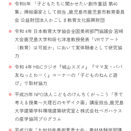
令和6年 「子どもたちに聞かせたい創作童話 第46
集」挿絵画家として担当 ,鹿児島市鹿児島市教育委員
会 公益財団法人かごしま教育文化振興財団
令和 4年 日本教育大学協会全国美術部門協議会 宮崎
大会鹿児島大学和田七洋准教授発表「
VR
でアート
（教育）は可能か」において実体験者として研究協
力
令和
4
年
MBC
ラジオ『城山スズメ』『ママ友・パパ
友ねっとわーく』コーナーの「子どものねんど遊
び」で取材協力
平成
29
年
NPO
法人こどものけんちくがっこう「手で
考える授業〜大理石のモザイク画」講座担当
,
鹿児島
大学建築学科環境建築研究室と株式会社ベガハウス
の産学協同プログラム
平成27年「九州幼年美術夏季大会」素材体験学習講