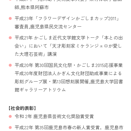
師,熊本県阿蘇市
平成
23
年「フラワーデザインかごしまカップ
2011
」
審査員
,
鹿児島県民交流センター
平成
21
年 かごしま近代文学館文学トーク「本との出
会い」において「天才彫刻家ミケランジェロが愛し
た大理石芸術」講演
平成
20
年 第
30
回国民文化祭・かごしま
2015
応援事業
平成
20
年度財団法人かぎん文化財団助成事業による
彫刻グループ展・第
13
回想刻展開催,鹿児島大学図書
館ギャラリーアトリウム
【社会的表彰】
令和 2年 鹿児島県芸術文化奨励賞受賞
平成22年 第35回鹿児島市春の新人賞受賞，鹿児島市