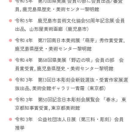
令和 5年 第70回県美展 会員の部に会員出品/審査
員, 鹿児島県歴史・美術センター黎明館
令和 5年 鹿児島市芸術文化協会50周年記念展 会員
出品，山形屋美術画廊（鹿児島市）
令和 4年 第77回南日本美術展「萌芽」秀作賞受賞,
鹿児島県歴史・美術センター黎明館
令和 4年 第68回県美展「野辺の唄」会員の部 会
員賞受賞, 鹿児島県歴史・美術センター黎明館
令和 3年 第13回日本彫刻会新鋭選抜・受賞作家展選
抜出品, 美術会館ギャラリー青羅（東京都）
令和 3年 第50回記念日本彫刻会展覧会 「春水」 東
京都知事賞受賞, 東京都美術館
令和 3年 公益社団法人日展（第三科・彫刻）会員
推挙