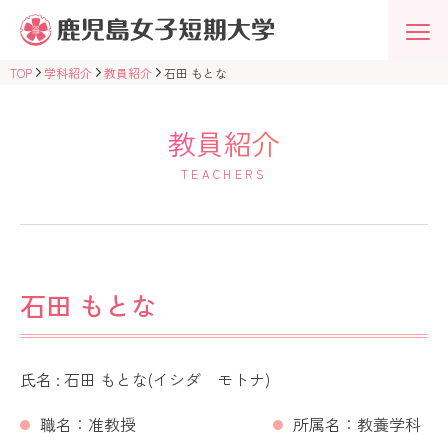
鹿
児
島
女
TOP
学科紹介
教員紹介
石田 もとな
子
短
期
大
教員紹介
学
学
TEACHERS
校
法
人
志
學
館
学
園
石田 もとな
氏名 : 石田 もとな(イシダ モトナ)
職名：准教授
所属名：教養学科