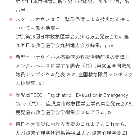
第2回日本危機管理医学会学術総会，2026年2月，名
古屋
スクールカウンセラー緊急派遣による被災地支援に
ついて～熊本地震～
(共),第28回日本救急医学会九州地方会発表,2024, 第
28回日本救急医学会九州地方会抄録集，p.78
新型コロナウイルス感染症の救援活動前後の支障と
メンタルヘルスに関する調査（共）,第30回全国救急
隊員シンポジウム発表,2022,全国救急隊員シンポジウ
ム抄録集,163
鹿児島PEEC Psychiatric Evaluation in Emergency
Care（共），鹿児島市救急医学会学術集会発表,2018,
鹿児島市救急医学会学術集会プログラム,32
東日本大震災における支援のこれまでとこれから、
九州臨床心理学抄録集第44回,九州臨床心理学会,21