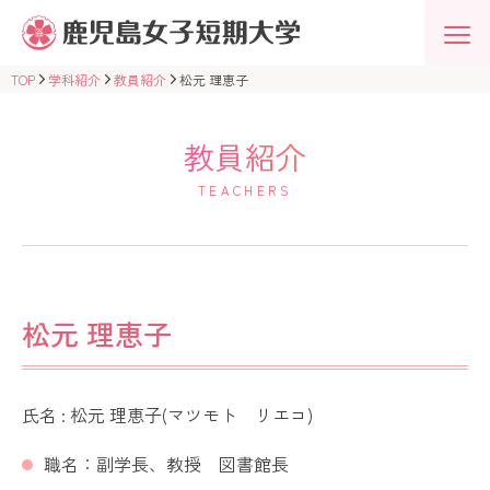
鹿
児
島
女
TOP
学科紹介
教員紹介
松元 理恵子
子
短
期
大
教員紹介
学
学
TEACHERS
校
法
人
志
學
館
学
園
松元 理恵子
氏名 : 松元 理恵子(マツモト リエコ)
職名：副学長、教授 図書館長