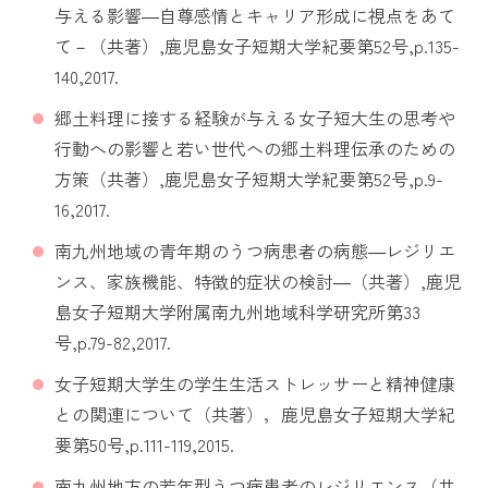
与える影響―自尊感情とキャリア形成に視点をあて
て－（共著）,鹿児島女子短期大学紀要第52号,p.135-
140,2017.
郷土料理に接する経験が与える女子短大生の思考や
行動への影響と若い世代への郷土料理伝承のための
方策（共著）,鹿児島女子短期大学紀要第52号,p.9-
16,2017.
南九州地域の青年期のうつ病患者の病態―レジリエ
ンス、家族機能、特徴的症状の検討―（共著）,鹿児
島女子短期大学附属南九州地域科学研究所第33
号,p.79-82,2017.
女子短期大学生の学生生活ストレッサーと精神健康
との関連について（共著），鹿児島女子短期大学紀
要第50号,p.111-119,2015.
南九州地方の若年型うつ病患者のレジリエンス（共