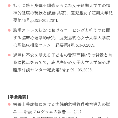
抑うつ感と身体不調感から見た女子短期大学生の精
神的健康の現状と課題(共著)，鹿児島女子短期大学紀
要第46号,p.193-203,2011.
職場ストレス状況におけるコーピングと抑うつに関
する臨床心理学的研究，鹿児島純心女子大学大学院
心理臨床相談センター紀要第4号,p.3-9,2009.
過剰に不安を訴える子どもの受理面接?その背景と自
我に視点をあてて，鹿児島純心女子大学大学院心理
臨床相談センター紀要第3号,p.99-106,2008.
【学会発表】
栄養士養成校における実践的危機管理教育導入の試
み
―
新設プログラムの報告
―
（共）