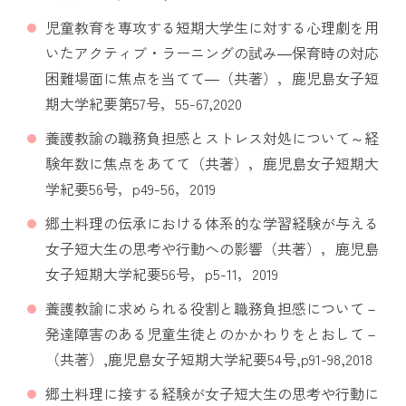
児童教育を専攻する短期大学生に対する心理劇を用
いたアクティブ・ラーニングの試み―保育時の対応
困難場面に焦点を当てて―（共著），鹿児島女子短
期大学紀要第57号，55-67,2020
養護教諭の職務負担感とストレス対処について～経
験年数に焦点をあてて（共著），鹿児島女子短期大
学紀要56号，p49-56，2019
郷土料理の伝承における体系的な学習経験が与える
女子短大生の思考や行動への影響（共著），鹿児島
女子短期大学紀要56号，p5-11，2019
養護教諭に求められる役割と職務負担感について－
発達障害のある児童生徒とのかかわりをとおして－
（共著）,鹿児島女子短期大学紀要54号,p91-98,2018
郷土料理に接する経験が女子短大生の思考や行動に