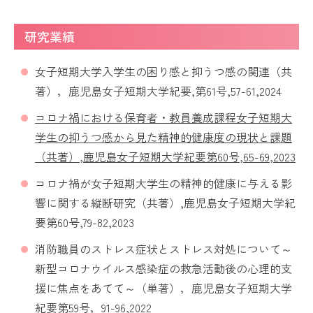
研究業績
女子短期大学入学生の困り感と抑うつ感の関連（共
著），鹿児島女子短期大学紀要
,
第
61
号
,57-61,2024
コロナ禍における保育者・教員養成課程女子短期大
学生の抑うつ感から見た精神的健康度の現状と課題
（共著）,鹿児島女子短期大学紀要第60号,65-69,2023
コロナ禍が女子短期大学生の精神的健康に与える影
響に関する縦断研究（共著）,鹿児島女子短期大学紀
要第60号,79-82,2023
消防職員のストレス症状とストレス対処について～
新型コロナウイルス感染症の救急活動後の心理的支
援に焦点をあてて～（単著），鹿児島女子短期大学
紀要第59号，91-96,2022