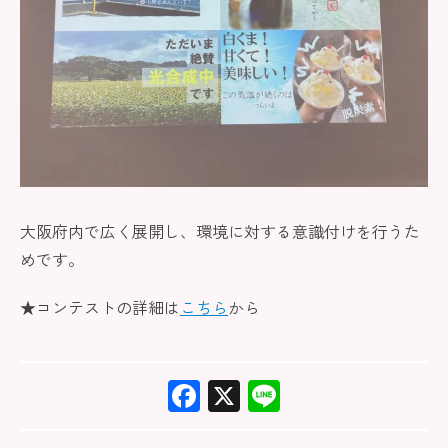
大阪府内で広く展開し、環境に対する意識付けを行うた
めです。
★コンテストの詳細は
こちら
から
F
X
Li
ac
ne