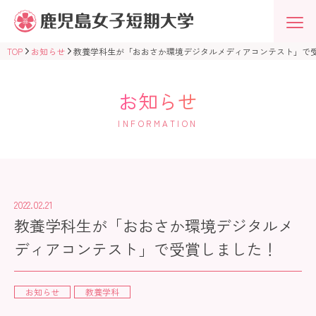
鹿
児
島
女
TOP
お知らせ
教養学科生が「おおさか環境デジタルメディアコンテスト」で
子
短
期
大
お知らせ
学
学
INFORMATION
校
法
人
志
學
館
学
2022.02.21
園
教養学科生が「おおさか環境デジタルメ
ディアコンテスト」で受賞しました！
お知らせ
教養学科