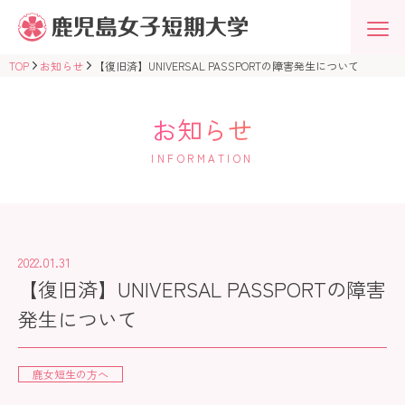
鹿
児
島
女
TOP
お知らせ
【復旧済】UNIVERSAL PASSPORTの障害発生について
子
短
期
大
お知らせ
学
学
INFORMATION
校
法
人
志
學
館
学
2022.01.31
園
【復旧済】UNIVERSAL PASSPORTの障害
発生について
鹿女短生の方へ