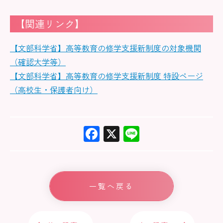
【関連リンク】
【文部科学省】高等教育の修学支援新制度の対象機関
（確認大学等）
【文部科学省】高等教育の修学支援新制度 特設ページ
（高校生・保護者向け）
F
X
Li
ac
ne
e
b
一覧へ戻る
o
ok