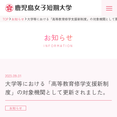
鹿
児
島
女
TOP
お知らせ
大学等における「高等教育修学支援新制度」の対象機関として
子
短
期
大
お知らせ
学
学
INFORMATION
校
法
人
志
學
館
学
2023.09.01
園
大学等における「高等教育修学支援新制
度」の対象機関として更新されました。
お知らせ