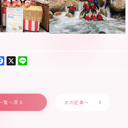
F
X
Li
ac
ne
e
b
o
次の記事へ
一覧へ戻る
ok