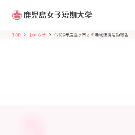
鹿
児
島
女
子
TOP
お知らせ
令和6年度垂水市との地域連携活動報告
短
期
大
学
学
校
法
人
志
學
館
学
園