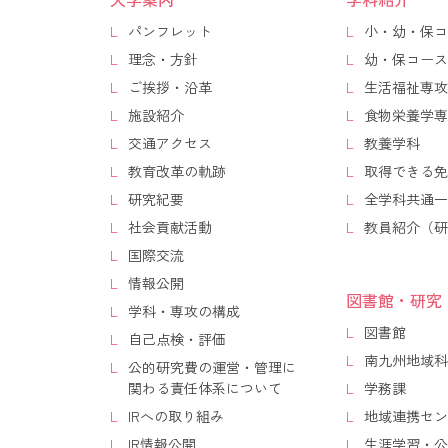
パンフレット
小・幼・保コ
理念・方針
幼・保コース
ご挨拶・沿革
生活福祉専攻
施設紹介
食物栄養学専
交通アクセス
教養学科
教育改革の軌跡
取得できる免
研究紀要
全学科共通一
社会貢献活動
教員紹介（研
国際交流
情報公開
図書館・研究
学科・専攻の構成
図書館
自己点検・評価
南九州地域科
公的研究費の運営・管理に
関わる責任体系について
学務課
IRへの取り組み
地域連携セン
IR情報公開
生涯学習・公