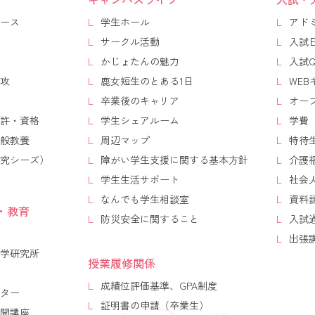
ース
学生ホール
アド
サークル活動
入試
かじょたんの魅力
入試Q
攻
鹿女短生のとある1日
WE
卒業後のキャリア
オー
許・資格
学生シェアルーム
学費
般教養
周辺マップ
特待
究シーズ）
障がい学生支援に関する基本方針
介護
学生生活サポート
社会
なんでも学生相談室
資料
・教育
防災安全に関すること
入試
出張
学研究所
授業履修関係
成績位評価基準、GPA制度
ター
証明書の申請（卒業生）
開講座