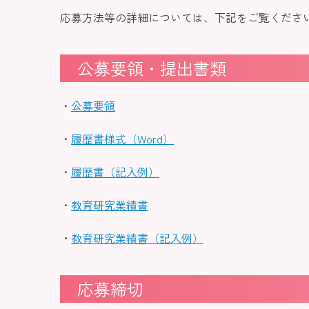
応募方法等の詳細については、下記をご覧くださ
公募要領・提出書類
・
公募要領
・
履歴書様式（Word）
・
履歴書（記入例）
・
教育研究業績書
・
教育研究業績書（記入例）
応募締切