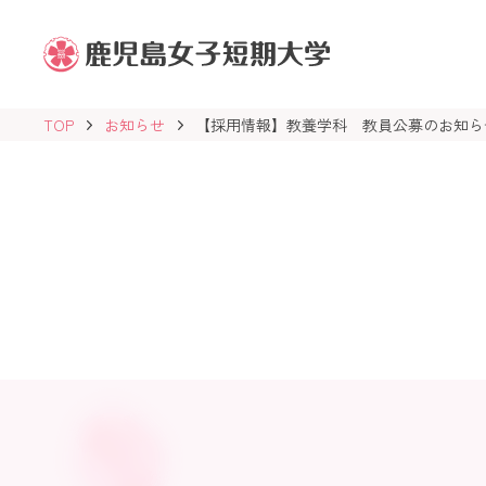
鹿
児
島
女
子
TOP
お知らせ
【採用情報】教養学科 教員公募のお知ら
短
期
大
学
学
校
法
人
志
學
館
学
園