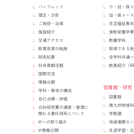
パンフレット
小・幼・保コ
理念・方針
幼・保コース
ご挨拶・沿革
生活福祉専攻
施設紹介
食物栄養学専
交通アクセス
教養学科
教育改革の軌跡
取得できる免
研究紀要
全学科共通一
社会貢献活動
教員紹介（研
国際交流
情報公開
図書館・研究
学科・専攻の構成
図書館
自己点検・評価
南九州地域科
公的研究費の運営・管理に
関わる責任体系について
学務課
IRへの取り組み
地域連携セン
IR情報公開
生涯学習・公