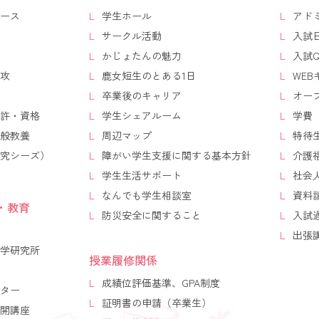
ース
学生ホール
アド
サークル活動
入試
かじょたんの魅力
入試Q
攻
鹿女短生のとある1日
WE
卒業後のキャリア
オー
許・資格
学生シェアルーム
学費
般教養
周辺マップ
特待
究シーズ）
障がい学生支援に関する基本方針
介護
学生生活サポート
社会
なんでも学生相談室
資料
・教育
防災安全に関すること
入試
出張
学研究所
授業履修関係
成績位評価基準、GPA制度
ター
証明書の申請（卒業生）
開講座