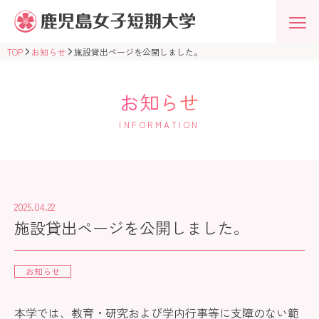
鹿
児
島
女
TOP
お知らせ
施設貸出ページを公開しました。
子
短
期
大
お知らせ
学
学
INFORMATION
校
法
人
志
學
館
学
2025.04.22
園
施設貸出ページを公開しました。
お知らせ
本学では、教育・研究および学内行事等に支障のない範