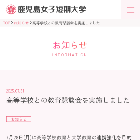
鹿
児
島
女
TOP
お知らせ
高等学校との教育懇談会を実施しました
子
短
期
大
お知らせ
学
学
INFORMATION
校
法
人
志
學
館
学
2025.07.31
園
高等学校との教育懇談会を実施しました
お知らせ
7月28日(月)に高等学校教育と大学教育の連携強化を目的