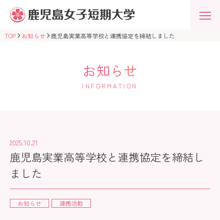
鹿
児
島
女
TOP
お知らせ
鹿児島実業高等学校と連携協定を締結しました
子
短
期
大
お知らせ
学
学
INFORMATION
校
法
人
志
學
館
学
2025.10.21
園
鹿児島実業高等学校と連携協定を締結し
ました
お知らせ
連携活動