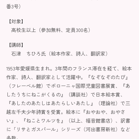
番3号）
【対象】
高校生以上（参加無料、定員300名）
【講師】
石津 ちひろ氏（絵本作家、詩人、翻訳家）
1953年愛媛県生まれ。3年間のフランス滞在を経て、絵本
作家、詩人、翻訳家として活躍中。『なぞなぞのたび』
（フレーベル館）でボローニャ国際児童図書展賞、『あ
したうちにねこがくるの』（講談社）で日本絵本賞、
『あしたのあたしはあたらしいあたし』（理論社）で三
越左千夫少年詩賞を受賞。絵本に『おやおや、おやさ
い』、『ねことワルツを』（以上、福音館書店）、訳書
に「リサとガスパール」シリーズ（河出書房新社）など
多数。