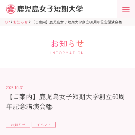
鹿
児
島
女
TOP
お知らせ
【ご案内】鹿児島女子短期大学創立60周年記念講演会📚
子
短
期
大
お知らせ
学
学
INFORMATION
校
法
人
志
學
館
学
2025.10.31
園
【ご案内】鹿児島女子短期大学創立60周
年記念講演会📚
お知らせ
イベント