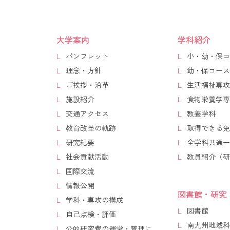
大学案内
学科紹介
パンフレット
小・幼・保コ
理念・方針
幼・保コース
ご挨拶・沿革
生活福祉専攻
施設紹介
食物栄養学専
交通アクセス
教養学科
教育改革の軌跡
取得できる免
研究紀要
全学科共通一
社会貢献活動
教員紹介（研
国際交流
情報公開
図書館・研究
学科・専攻の構成
図書館
自己点検・評価
南九州地域科
公的研究費の運営・管理に