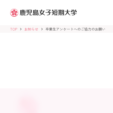
鹿
児
島
女
子
TOP
お知らせ
卒業生アンケートへのご協力のお願い
短
期
大
学
学
校
法
人
志
學
館
学
園