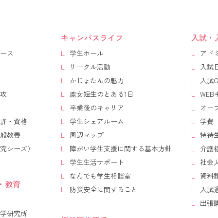
キャンパスライフ
入試・
ース
学生ホール
アド
サークル活動
入試
かじょたんの魅力
入試Q
攻
鹿女短生のとある1日
WE
卒業後のキャリア
オー
許・資格
学生シェアルーム
学費
般教養
周辺マップ
特待
究シーズ）
障がい学生支援に関する基本方針
介護
学生生活サポート
社会
なんでも学生相談室
資料
・教育
防災安全に関すること
入試
出張
学研究所