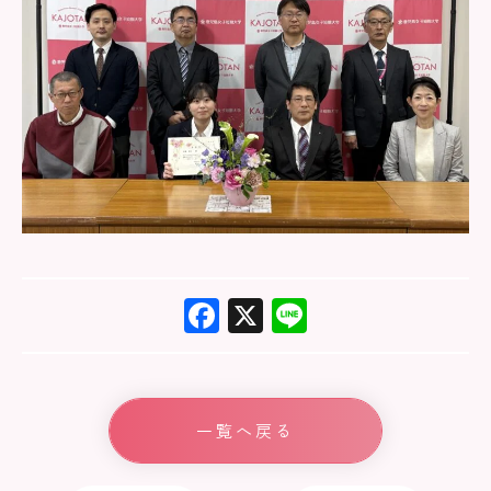
F
X
Li
ac
ne
e
b
一覧へ戻る
o
ok