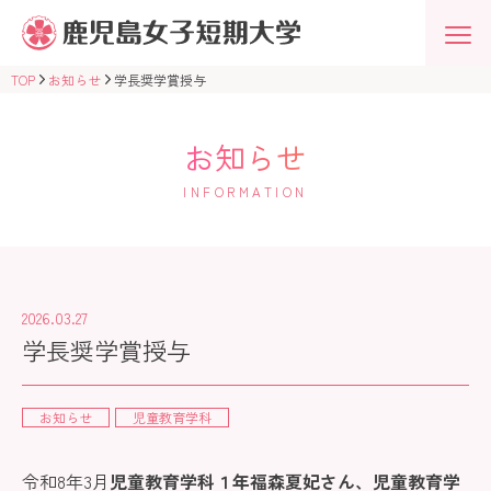
鹿
児
島
女
TOP
お知らせ
学長奨学賞授与
子
短
期
大
お知らせ
学
学
INFORMATION
校
法
人
志
學
館
学
2026.03.27
園
学長奨学賞授与
お知らせ
児童教育学科
令和8年3月
児童教育学科１年福森夏妃さん、児童教育学